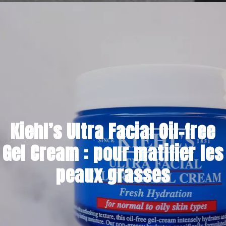
12 JANVIER 2023
Kiehl’s Ultra Facial Oil-free
Gel Cream : pour matifier les
peaux grasses