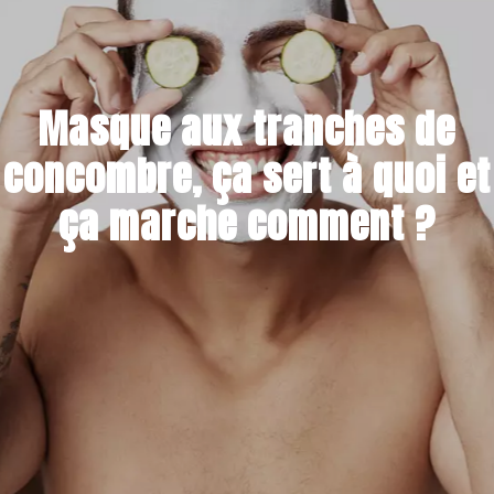
Masque aux tranches de
concombre, ça sert à quoi et
ça marche comment ?