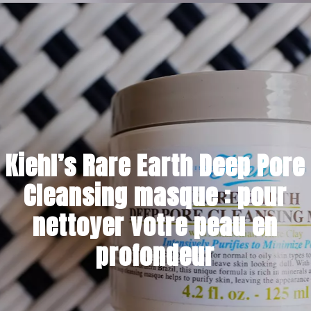
2 FÉVRIER 2023
Kiehl’s Rare Earth Deep Pore
Cleansing masque : pour
nettoyer votre peau en
profondeur