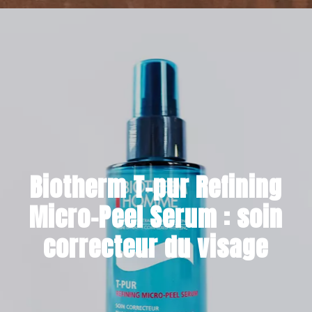
9 DÉCEMBRE 2021
Biotherm T-pur Refining
Micro-Peel Serum : soin
correcteur du visage