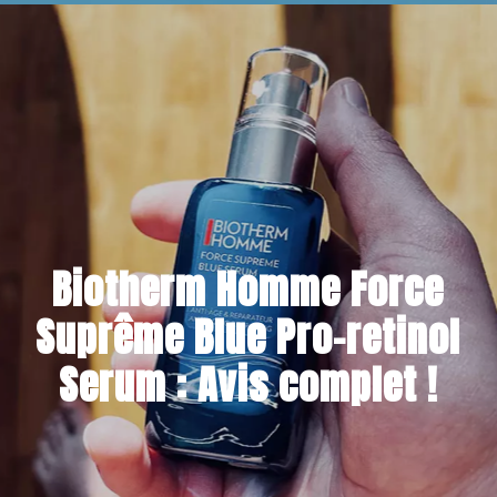
5 MARS 2023
Biotherm Homme Force
Suprême Blue Pro-retinol
Serum : Avis complet !