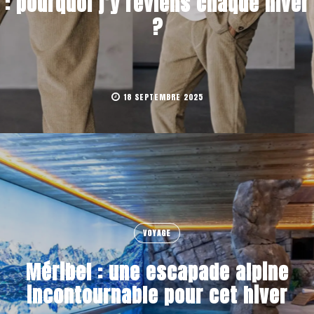
: pourquoi j’y reviens chaque hiver
?
18 SEPTEMBRE 2025
VOYAGE
Méribel : une escapade alpine
incontournable pour cet hiver