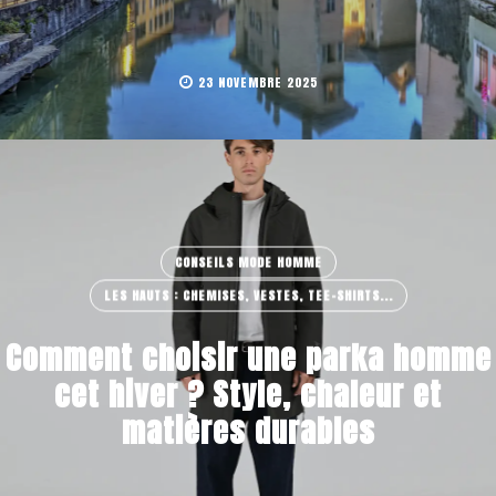
23 NOVEMBRE 2025
CONSEILS MODE HOMME
LES HAUTS : CHEMISES, VESTES, TEE-SHIRTS...
Comment choisir une parka homme
cet hiver ? Style, chaleur et
matières durables