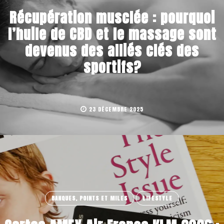
Récupération musclée : pourquoi
l’huile de CBD et le massage sont
devenus des alliés clés des
sportifs?
23 DÉCEMBRE 2025
BANQUES, POINTS ET MILES
LIFESTYLE