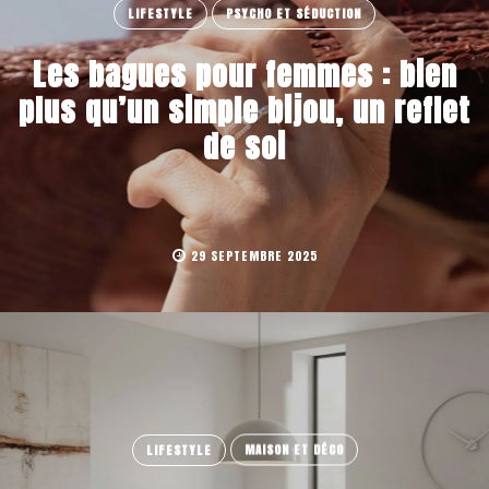
LIFESTYLE
PSYCHO ET SÉDUCTION
Les bagues pour femmes : bien
plus qu’un simple bijou, un reflet
de soi
29 SEPTEMBRE 2025
LIFESTYLE
MAISON ET DÉCO