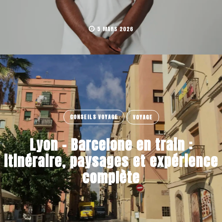
5 MARS 2026
CONSEILS VOYAGE
VOYAGE
Lyon – Barcelone en train :
itinéraire, paysages et expérience
complète