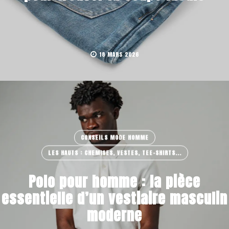
18 MARS 2026
CONSEILS MODE HOMME
LES HAUTS : CHEMISES, VESTES, TEE-SHIRTS...
Polo pour homme : la pièce
essentielle d’un vestiaire masculin
moderne