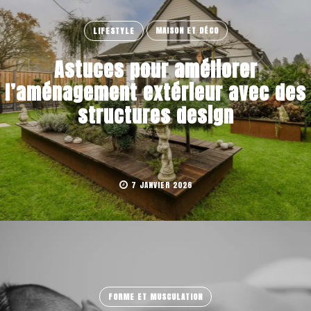
LIFESTYLE
MAISON ET DÉCO
Astuces pour améliorer
l’aménagement extérieur avec des
structures design
7 JANVIER 2026
FORME ET MUSCULATION