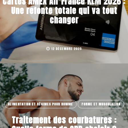
Cartes AMEX Air France KLM 2026 :
Une refonte totale qui va tout
changer
12 DÉCEMBRE 2025
ALIMENTATION ET RÉGIMES POUR HOMME
FORME ET MUSCULATION
Traitement des courbatures :