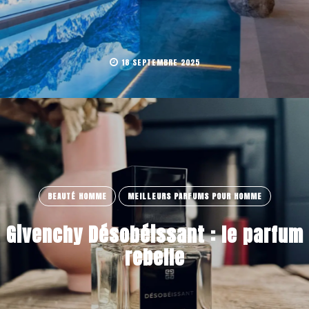
18 SEPTEMBRE 2025
BEAUTÉ HOMME
MEILLEURS PARFUMS POUR HOMME
Givenchy Désobéissant : le parfum
rebelle