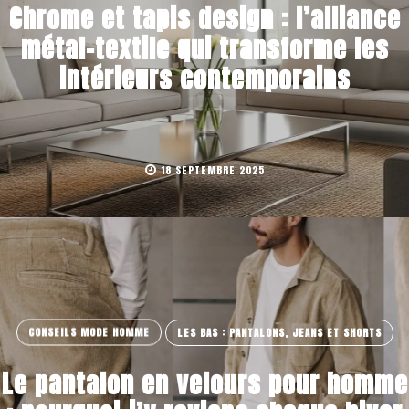
Chrome et tapis design : l’alliance
métal-textile qui transforme les
intérieurs contemporains
18 SEPTEMBRE 2025
CONSEILS MODE HOMME
LES BAS : PANTALONS, JEANS ET SHORTS
Le pantalon en velours pour homme