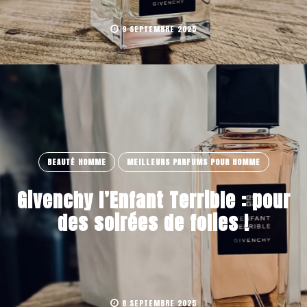
9 SEPTEMBRE 2025
BEAUTÉ HOMME
MEILLEURS PARFUMS POUR HOMME
Givenchy l’Enfant Terrible : pour
des soirées de folies !
8 SEPTEMBRE 2025