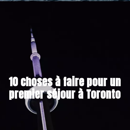
6 MAI 2024
10 choses à faire pour un
premier séjour à Toronto