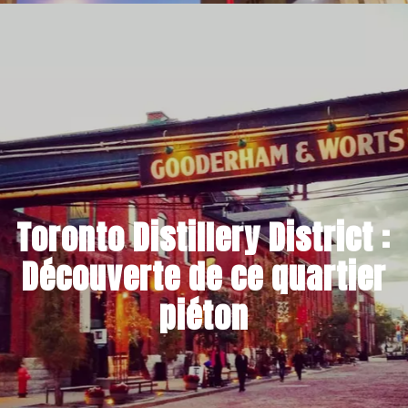
25 FÉVRIER 2024
Toronto Distillery District :
Découverte de ce quartier
piéton