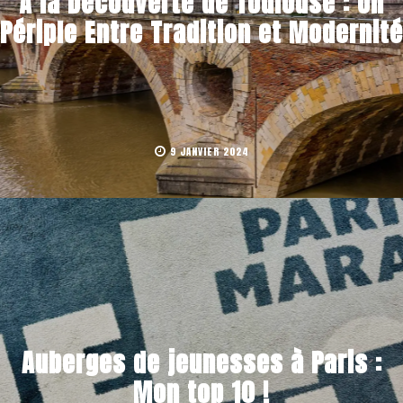
À la Découverte de Toulouse : Un
Périple Entre Tradition et Modernité
9 JANVIER 2024
Auberges de jeunesses à Paris :
Mon top 10 !