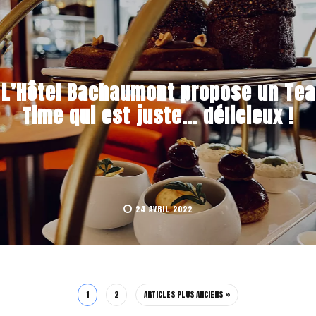
L’Hôtel Bachaumont propose un Tea
Time qui est juste… délicieux !
24 AVRIL 2022
1
2
ARTICLES PLUS ANCIENS »