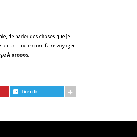
ble, de parler des choses que je
e sport)… ou encore faire voyager
age
À propos
.
.
Linkedin