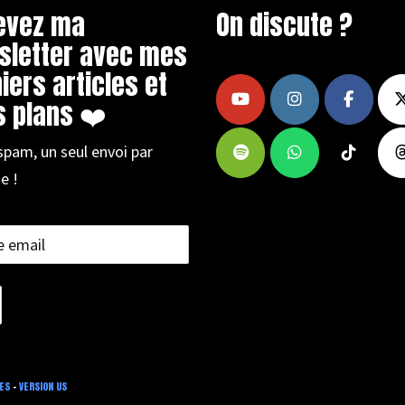
evez ma
On discute ?
sletter avec mes
iers articles et
 plans ❤️
spam, un seul envoi par
e !
ES
-
VERSION US