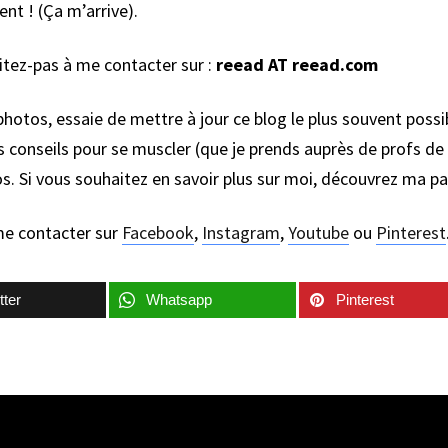
t ! (Ça m’arrive).
itez-pas à me contacter sur :
reead AT reead.com
photos, essaie de mettre à jour ce blog le plus souvent possi
s conseils pour se muscler (que je prends auprès de profs d
s. Si vous souhaitez en savoir plus sur moi, découvrez ma p
me contacter sur
Facebook
,
Instagram
,
Youtube
ou
Pinterest
tter
Whatsapp
Pinterest