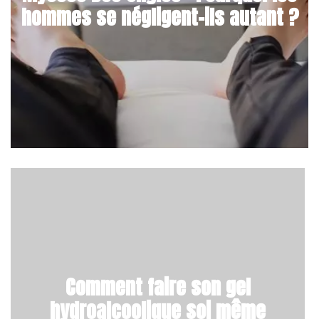
hommes se négligent-ils autant ?
Comment faire son gel
hydroalcoolique soi même