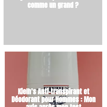
comme un grand ?
Kielh’s Anti-transpirant et
Déodorant pour Hommes : Mon