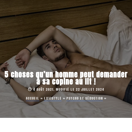
5 choses qu’un homme peut demander
à sa copine au lit !
4 AOÛT 2021, MODIFIÉ LE 22 JUILLET 2024
ACCUEIL
»
LIFESTYLE
»
PSYCHO ET SÉDUCTION
»