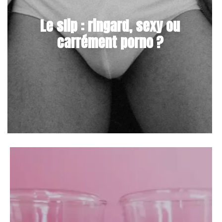
Le slip : ringard, sexy ou
carrément porno ?