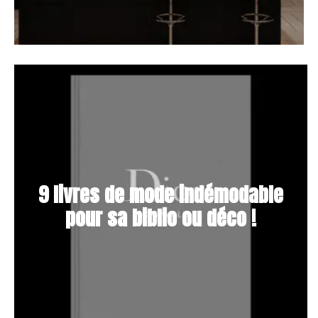
9 livres de mode indémodable
pour sa biblio ou déco !