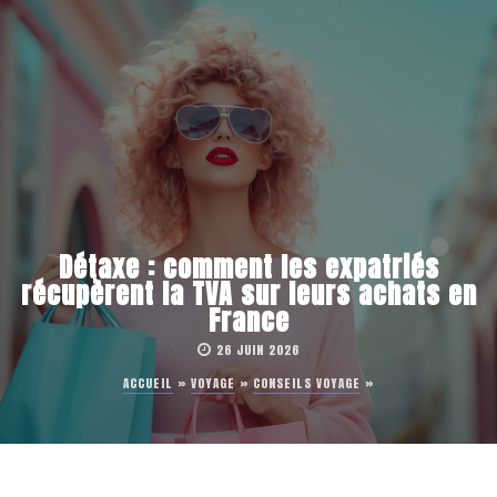
Détaxe : comment les expatriés
récupèrent la TVA sur leurs achats en
France
26 JUIN 2026
ACCUEIL
»
VOYAGE
»
CONSEILS VOYAGE
»