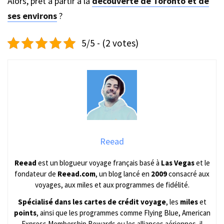
Alors, prêt à partir à la
découverte de Toronto et de
ses environs
?
5/5 - (2 votes)
Reead
Reead
est un blogueur voyage français basé à
Las Vegas
et le
fondateur de
Reead.com
, un blog lancé en
2009
consacré aux
voyages, aux miles et aux programmes de fidélité.
Spécialisé dans les cartes de crédit voyage
, les
miles
et
points
, ainsi que les programmes comme Flying Blue, American
Express Membership Rewards ou les alliances aériennes, il