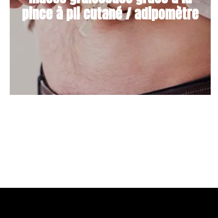
pince à pli cutané / adipomètre