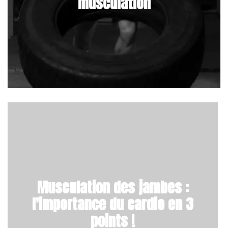
musculation
Musculation des jambes :
l'importance du cardio en 3
points !