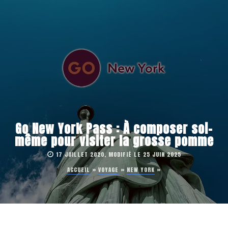
Go New York Pass : À composer soi-
même pour visiter la grosse pomme
17 JUILLET 2020, MODIFIÉ LE 25 JUIN 2025
ACCUEIL
»
VOYAGE
»
NEW YORK
»