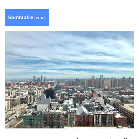
Sommaire
[
voir
]