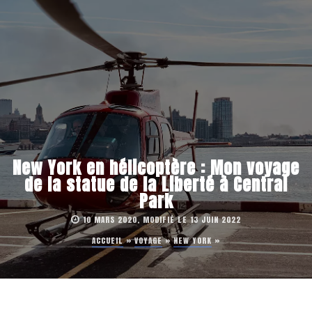
New York en hélicoptère : Mon voyage
de la statue de la Liberté à Central
Park
10 MARS 2020, MODIFIÉ LE 13 JUIN 2022
ACCUEIL
»
VOYAGE
»
NEW YORK
»