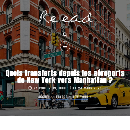
Quels transferts depuis les aéroports
de New York vers Manhattan ?
25 AVRIL 2019, MODIFIÉ LE 24 MARS 2023
ACCUEIL
»
VOYAGE
»
NEW YORK
»