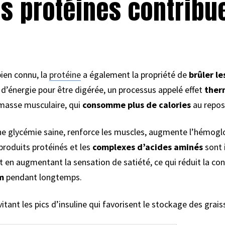
 protéines contribue
bien connu, la
protéine
a également la propriété de
brûler le
d’énergie pour être digérée, un processus appelé effet
ther
 masse musculaire, qui
consomme plus de calories
au repos
ne glycémie saine, renforce les muscles, augmente l’hémogl
 produits protéinés et les
complexes d’acides aminés
sont 
tit en augmentant la sensation de satiété, ce qui réduit la c
m
pendant longtemps.
évitant les pics d’insuline qui favorisent le stockage des grais