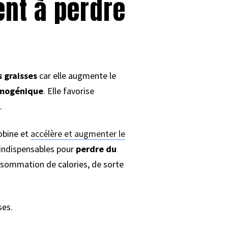
nt à perdre
s graisses
car elle augmente le
mogénique
. Elle favorise
.
obine et
accélère et augmenter le
indispensables pour
perdre du
onsommation de calories, de sorte
ses.