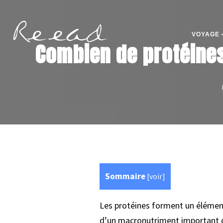
VOYAGE
Combien de protéines 
Sommaire
[
voir
]
Les protéines forment un élément v
d’un macronutriment important qu