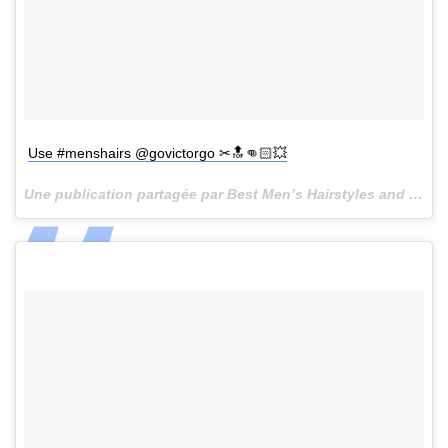
Use #menshairs @govictorgo ✂🔝👊🏻💥
Une publication partagée par Best Men’s Hairstyles and Cuts (@menshairs) le