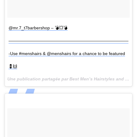
@mr.7_t7barbershop – 💣💥💣
————————————————————————————
-Use #menshairs & @menshairs for a chance to be featured
💈🙌
Une publication partagée par Best Men’s Hairstyles and Cuts (@menshairs) le