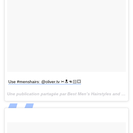
Use #menshairs: @oliver.tv ✂🔝👊🏻💥
Une publication partagée par Best Men’s Hairstyles and Cuts (@menshairs) le