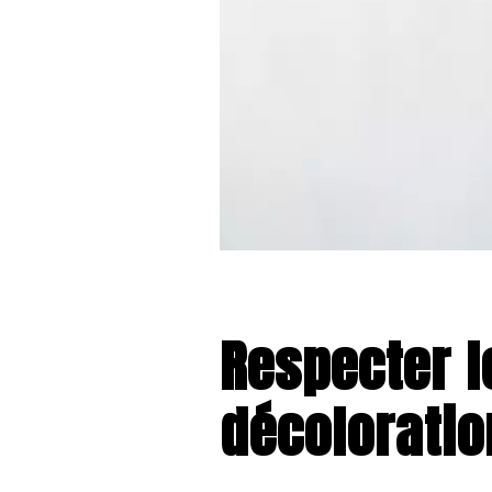
Respecter l
décoloratio