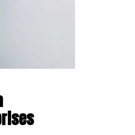
a
prises