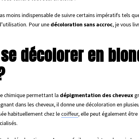
e pas moins indispensable de suivre certains impératifs tels qu
’utilisation. Pour une
décoloration sans accroc
, je vous li
 se décolorer en blo
?
ce chimique permettant la
dépigmentation des cheveux
gr
égnant dans les cheveux, il donne une décoloration en plusie
isée habituellement chez le
coiffeur
, elle peut également être
ialisés.