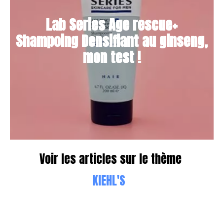
Lab Series Age rescue+
Shampoing Densifiant au ginseng,
mon test !
Voir les articles sur le thème
KIEHL'S