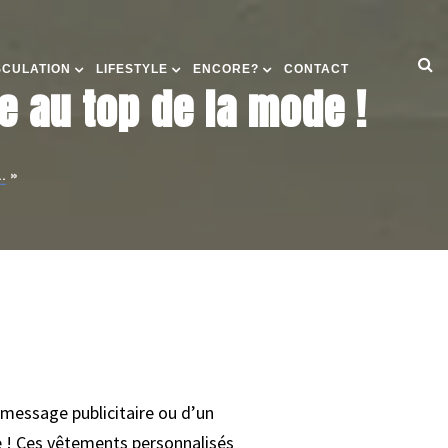
SCULATION
LIFESTYLE
ENCORE?
CONTACT
e au top de la mode !
.
»
n message publicitaire ou d’un
tre ! Ces vêtements personnalisés