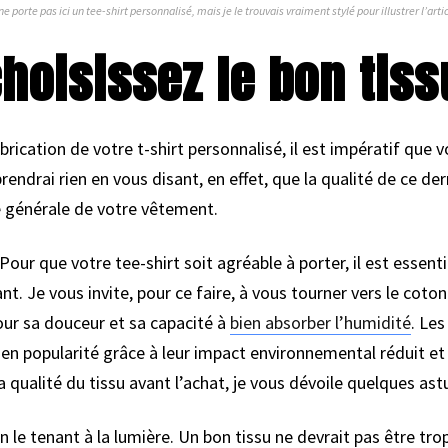
ne porte pas ici un tee-shirt personnalisé, mais je le trouvais vraiment stylé pour illustrer l’artic
choisissez le bon tiss
brication de votre t-shirt personnalisé, il est impératif que 
prendrai rien en vous disant, en effet, que la qualité de ce de
e générale de votre vêtement.
r que votre tee-shirt soit agréable à porter, il est essenti
t. Je vous invite, pour ce faire, à vous tourner vers le coto
our sa douceur et sa capacité à
bien absorber l’humidité
. Les
en popularité grâce à leur impact environnemental réduit et 
a qualité du tissu avant l’achat, je vous dévoile quelques ast
n le tenant à la lumière. Un bon tissu ne devrait pas être tro