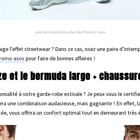
Jean oversized homme Bershka Photo (c) : Asos
ge l’effet streetwear ? Dans ce cas, osez une paire d’intem
romo asos
pour faire de bonnes affaires !
ze et le bermuda large + chaussur
nnalité à votre garde-robe estivale ? Je peux vous le certif
era une combinaison audacieuse, mais gagnante ! En effet, la
ée, vous offrira un confort optimal tout en demeurant très 