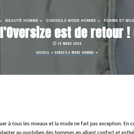
BEAUTÉ HOMME
CONSEILS MODE HOMME
FORME ET MU
’Oversize est de retour !
14 MARS 2024
ACCUEIL
»
CONSEILS MODE HOMME
»
uer à tous les niveaux et la mode ne fait pas exception. En c
adapter au quotidien des hommes en alliant confort et esth