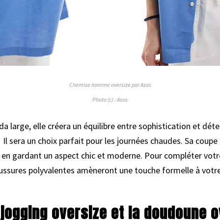
Chemise homme oversize par Asos
Photo (c) : Asos
da large, elle créera un équilibre entre sophistication et dé
 ! Il sera un choix parfait pour les journées chaudes. Sa coup
t en gardant un aspect chic et moderne. Pour compléter votr
haussures polyvalentes amèneront une touche formelle à vot
jogging oversize et l
a doudoune o