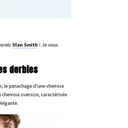
porels
Stan Smith
! Je vous
es derbies
ier, le panachage d’une chemise
 chemise oversize, caractérisée
élégante.