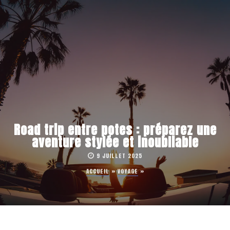
Road trip entre potes : préparez une
aventure stylée et inoubliable
9 JUILLET 2025
ACCUEIL
»
VOYAGE
»