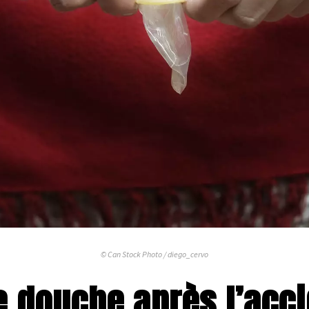
© Can Stock Photo / diego_cervo
 douche après l’acci