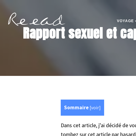
VOYAGE
Rapport sexuel et cap
Sommaire
[
voir
]
Dans cet article, j’ai décidé de v
tombez sur cet article par hasard.