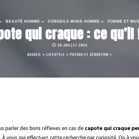
BEAUTÉ HOMME
CONSEILS MODE HOMME
FORME ET MU
ote qui craque : ce qu’il f
29 JUILLET 2023
ACCUEIL
»
LIFESTYLE
»
PSYCHO ET SÉDUCTION
»
ous parler des bons réflexes en cas de
capote qui craque pe
 À vous qui effectuez cette recherche par curiosité. Ou à vous