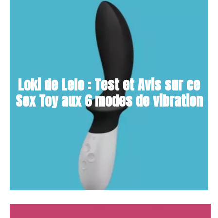
Loki de Lelo : Test et Avis sur ce
Sex Toy aux 6 modes de vibration