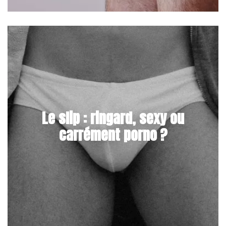
Le slip : ringard, sexy ou
carrément porno ?