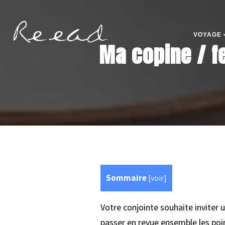
VOYAGE
Ma copine / fe
Sommaire
[
voir
]
Votre conjointe souhaite inviter 
passer en revue ensemble les point