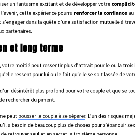
liser un fantasme excitant et de développer votre
complicit
’avenir, cette expérience pourra
renforcer la confiance
au 
t s’engager dans la quête d’une satisfaction mutuelle à trave
ux partenaires.
en et long terme
, votre moitié peut ressentir plus d’attrait pour le ou la troi
’elle ressent pour lui ou le fait qu’elle se soit lassée de votr
gne d’un désintérêt plus profond pour votre couple et que se t
de rechercher du piment.
sme peut
pousser le couple à se séparer
. L’un des risques maj
u’il a besoin de beaucoup plus de choses pour s’épanouir se
 de retrouver seul et en secret la troisième personne.