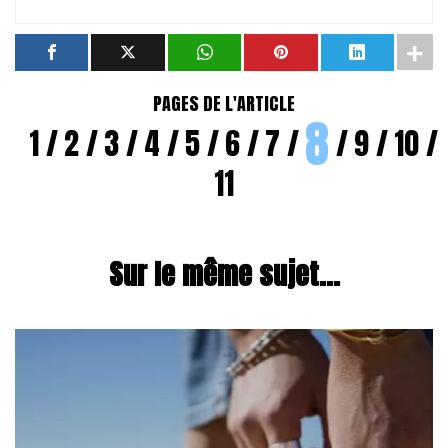
PAGES DE L'ARTICLE
8
1
2
3
4
5
6
7
9
10
11
Sur le même sujet...