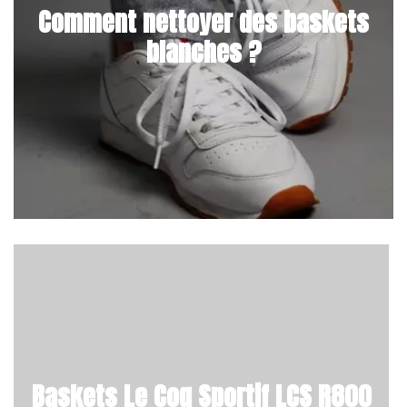
Comment nettoyer des baskets
blanches ?
Baskets Le Coq Sportif LCS R800