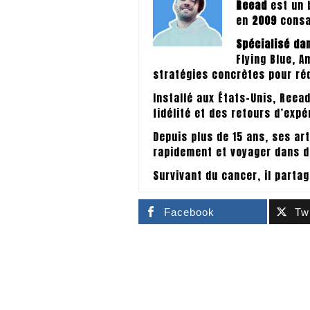
Reead
est un 
en
2009
consac
Spécialisé da
Flying Blue, 
stratégies concrètes pour ré
Installé aux États-Unis, Reea
fidélité et des retours d’exp
Depuis plus de 15 ans, ses ar
rapidement et voyager dans d
Survivant du cancer, il partag
Facebook
Twi