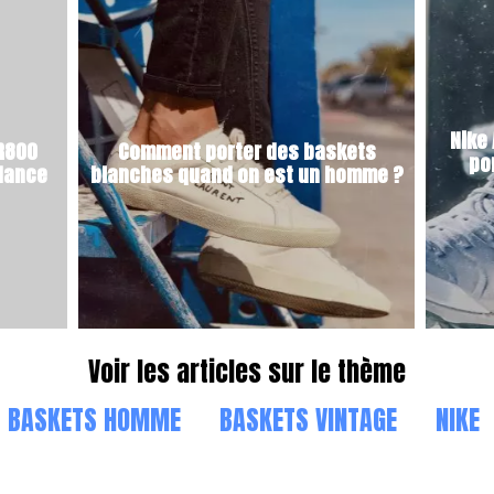
Nike 
 R800
Comment porter des baskets
po
ndance
blanches quand on est un homme ?
Voir les articles sur le thème
BASKETS HOMME
BASKETS VINTAGE
NIKE