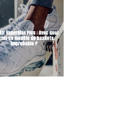
Air VaporMax Plus : Avec quoi
rter ce modèle de baskets
improbable ?