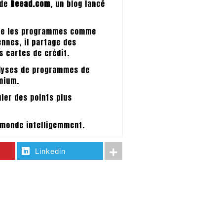
 de
Reead.com
, un blog lancé
que les programmes comme
nnes, il partage des
 cartes de crédit.
alyses de programmes de
mium.
ler des points plus
e monde intelligemment.
Linkedin