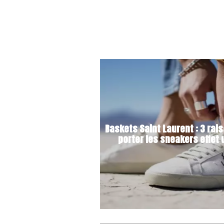
Baskets Saint Laurent : 3 rai
porter les sneakers effet