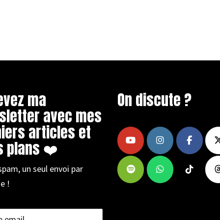
evez ma
On discute ?
sletter avec mes
iers articles et
 plans ❤️
spam, un seul envoi par
e !