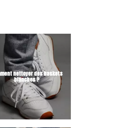
ment nettoyer des baskets
blanches ?