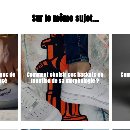
Sur le même sujet...
sons de
Comment choisir ses baskets en
Com
 usé
fonction de sa morphologie ?