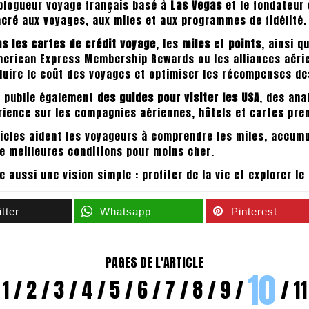
blogueur voyage français basé à
Las Vegas
et le fondateur
ré aux voyages, aux miles et aux programmes de fidélité.
ns les cartes de crédit voyage
, les
miles
et
points
, ainsi 
American Express Membership Rewards ou les alliances aérie
duire le coût des voyages et optimiser les récompenses des
d publie également
des guides pour visiter les USA
, des an
érience sur les compagnies aériennes, hôtels et cartes pre
ticles aident les voyageurs à comprendre les miles, accumu
e meilleures conditions pour moins cher.
e aussi une vision simple : profiter de la vie et explorer l
tter
Whatsapp
Pinterest
PAGES DE L'ARTICLE
10
1
2
3
4
5
6
7
8
9
11