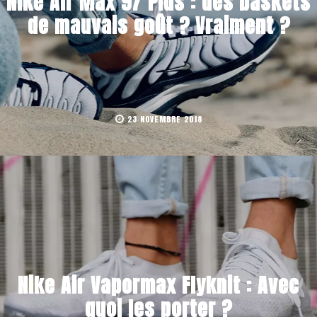
Nike Air Max 97 Plus : des baskets
de mauvais goût ? Vraiment ?
23 NOVEMBRE 2018
Nike Air Vapormax Flyknit : Avec
quoi les porter ?