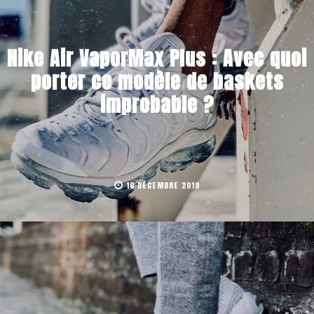
Nike Air VaporMax Plus : Avec quoi
porter ce modèle de baskets
improbable ?
10 DÉCEMBRE 2019