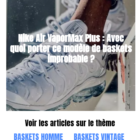
Nike Air VaporMax Plus : Avec
quoi porter ce modèle de baskets
improbable ?
Voir les articles sur le thème
BASKETS HOMME
BASKETS VINTAGE