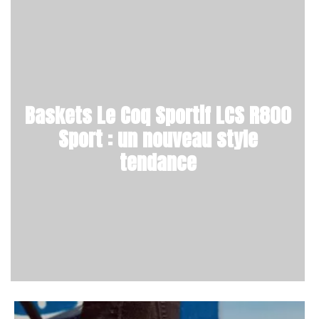
Baskets Le Coq Sportif LCS R800
Sport : un nouveau style
tendance