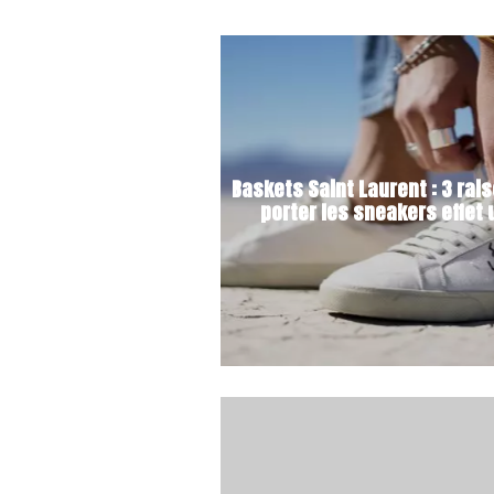
Baskets Saint Laurent : 3 rai
porter les sneakers effet