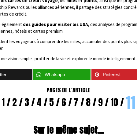
 les cartes de crédit voyage
, les
miles
et
points
, ainsi que les prog
ip Rewards ou les alliances aériennes, il partage des stratégies concrè
rtes de crédit.
ie également
des guides pour visiter les USA
, des analyses de program
iennes, hôtels et cartes premium.
aident les voyageurs à comprendre les miles, accumuler des points plus 
r.
une vision simple : profiter de la vie et explorer le monde intelligemment.
tter
Whatsapp
Pinterest
PAGES DE L'ARTICLE
11
1
2
3
4
5
6
7
8
9
10
Sur le même sujet...