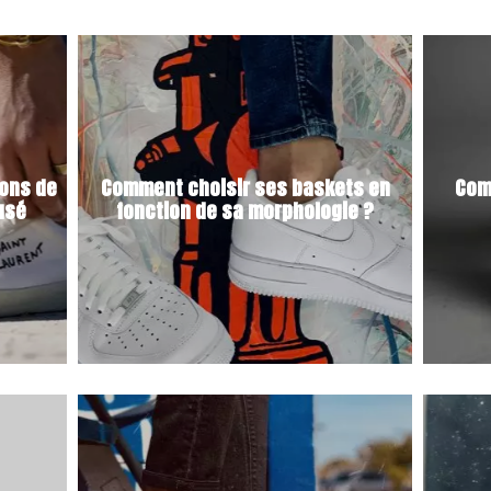
sons de
Comment choisir ses baskets en
Com
 usé
fonction de sa morphologie ?