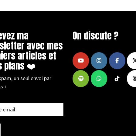
evez ma
On discute ?
sletter avec mes
iers articles et
 plans ❤️
spam, un seul envoi par
e !