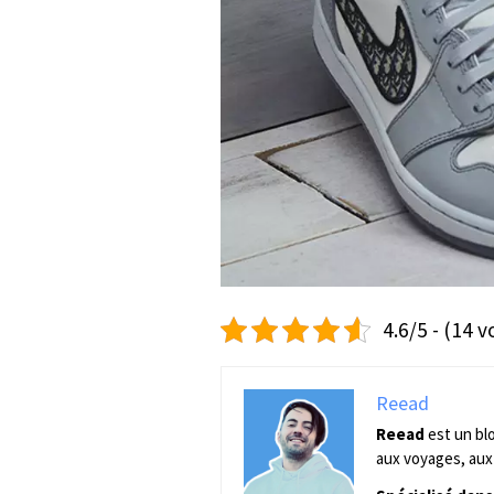
4.6/5 - (14 v
Reead
Reead
est un bl
aux voyages, aux 