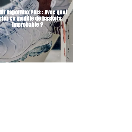
Air VaporMax Plus : Avec quoi
rter ce modèle de baskets
improbable ?