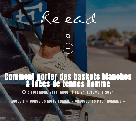
Comment porter des baskets blanches
& idées de tenues Homme
5 NOVEMBRE 2019, MODIFIÉ LE 24 NOVEMBRE 2024
ACCUEIL
»
CONSEILS MODE HOMME
»
CHAUSSURES POUR HOMMES
»