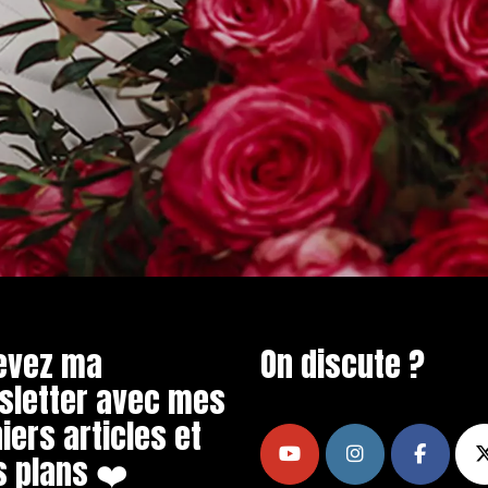
evez ma
On discute ?
sletter avec mes
iers articles et
 plans ❤️