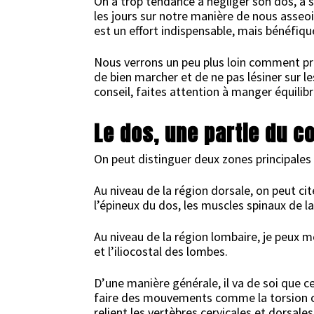
On a trop tendance à négliger son dos, à 
les jours sur notre manière de nous asseoir
est un effort indispensable, mais bénéfiqu
Nous verrons un peu plus loin comment proc
de bien marcher et de ne pas lésiner sur le
conseil, faites attention à manger équilib
Le dos, une partie du
On peut distinguer deux zones principales 
Au niveau de la région dorsale, on peut cit
l’épineux du dos, les muscles spinaux de la
Au niveau de la région lombaire, je peux 
et l’iliocostal des lombes.
D’une manière générale, il va de soi que c
faire des mouvements comme la torsion ou 
relient les vertèbres cervicales et dorsal