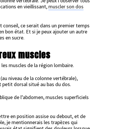
olonne vertébrale. Je peux l’observer tous
cations en vieillissant,
muscler son dos
t conseil, ce serait dans un premier temps
n bon état. Et si je peux ajouter un autre
es en sucre.
breux muscles
 les muscles de la région lombaire.
 (au niveau de la colonne vertébrale),
t petit dorsal situé au bas du dos.
blique de l’abdomen, muscles superficiels
ttre en position assise ou debout, et de
e, je mentionnerais les trapèzes qui
auvais état signifient des douleurs lorsque