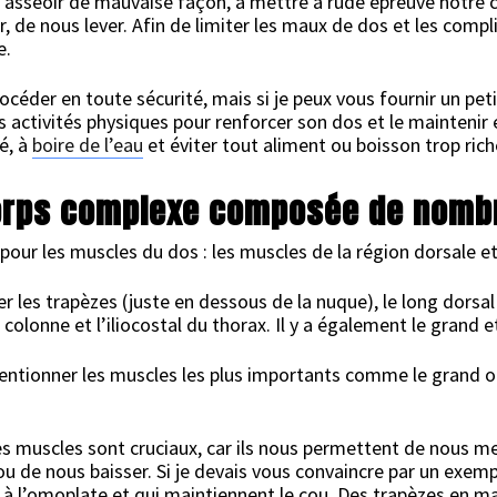
s’asseoir de mauvaise façon, à mettre à rude épreuve notre c
, de nous lever. Afin de limiter les maux de dos et les compli
e.
éder en toute sécurité, mais si je peux vous fournir un peti
s activités physiques pour renforcer son dos et le maintenir e
ré, à
boire de l’eau
et éviter tout aliment ou boisson trop rich
 corps complexe composée de nom
pour les muscles du dos : les muscles de la région dorsale et
er les trapèzes (juste en dessous de la nuque), le long dorsal
 colonne et l’iliocostal du thorax. Il y a également le grand e
mentionner les muscles les plus importants comme le grand o
es muscles sont cruciaux, car ils nous permettent de nous me
de nous baisser. Si je devais vous convaincre par un exempl
es à l’omoplate et qui maintiennent le cou. Des trapèzes en m