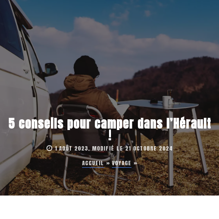
5 conseils pour camper dans l’Hérault
!
1 AOÛT 2023, MODIFIÉ LE 21 OCTOBRE 2024
ACCUEIL
»
VOYAGE
»