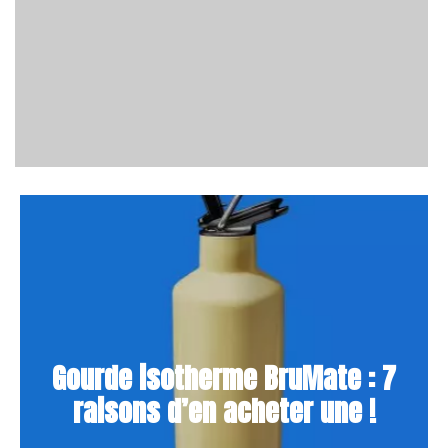
Gourde isotherme BruMate : 7
raisons d’en acheter une !