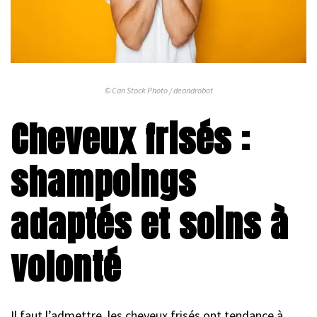
© Can Stock Photo / deandrobot
Cheveux frisés :
shampoings
adaptés et soins à
volonté
Il faut l’admettre, les cheveux frisés ont tendance à