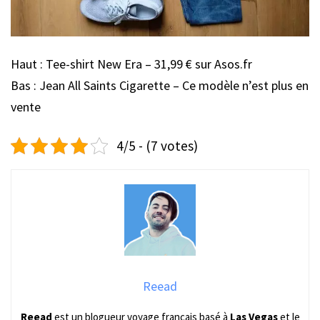
Haut : Tee-shirt New Era – 31,99 € sur Asos.fr
Bas : Jean All Saints Cigarette – Ce modèle n’est plus en
vente
4/5 - (7 votes)
Reead
Reead
est un blogueur voyage français basé à
Las Vegas
et le