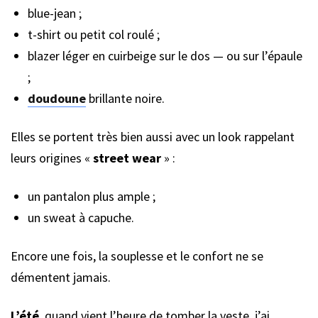
blue-jean ;
t-shirt ou petit col roulé ;
blazer léger en cuirbeige sur le dos — ou sur l’épaule
;
doudoune
brillante noire.
Elles se portent très bien aussi avec un look rappelant
leurs origines «
street wear
» :
un pantalon plus ample ;
un sweat à capuche.
Encore une fois, la souplesse et le confort ne se
démentent jamais.
L’été
, quand vient l’heure de tomber la veste, j’ai