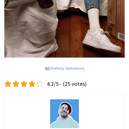
(c) 
Anthony Dehodencq
4.2/5 - (25 votes)