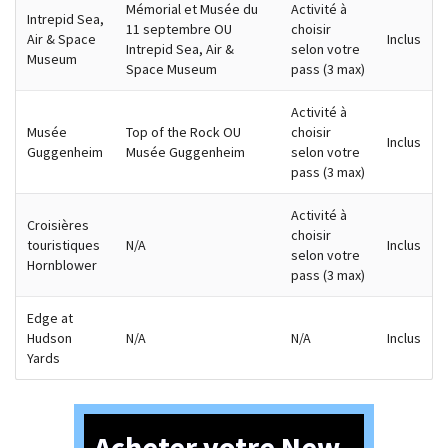
Mémorial et Musée du
Activité à
Intrepid Sea,
11 septembre OU
choisir
Air & Space
Inclus
Intrepid Sea, Air &
selon votre
Museum
Space Museum
pass (3 max)
Activité à
Musée
Top of the Rock OU
choisir
Inclus
Guggenheim
Musée Guggenheim
selon votre
pass (3 max)
Activité à
Croisières
choisir
touristiques
N/A
Inclus
selon votre
Hornblower
pass (3 max)
Edge at
Hudson
N/A
N/A
Inclus
Yards
Acheter votre New