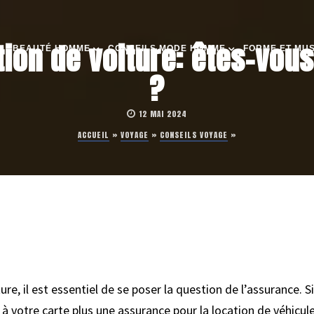
ion de voiture: êtes-vou
BEAUTÉ HOMME
CONSEILS MODE HOMME
FORME ET MU
?
12 MAI 2024
ACCUEIL
»
VOYAGE
»
CONSEILS VOYAGE
»
e, il est essentiel de se poser la question de l’assurance. Si 
 à votre carte plus une assurance pour la location de véhicule