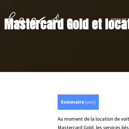
Mastercard Gold et locat
VOYAGE
Sommaire
[
voir
]
Au moment de la location de voitur
Mastercard Gold, les services liés