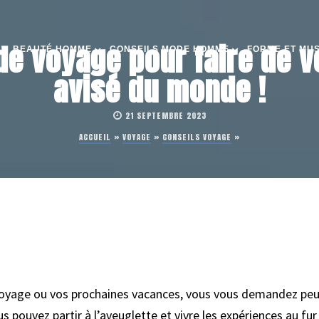
de voyage pour faire de v
BEAUTÉ HOMME
CONSEILS MODE HOMME
FORME ET MU
avisé du monde !
21 SEPTEMBRE 2023
ACCUEIL
»
VOYAGE
»
CONSEILS VOYAGE
»
voyage ou vos prochaines vacances, vous vous demandez peut
ous pouvez partir à l’aveuglette et vivre les expériences au fu