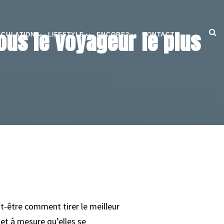
ous le voyageur le plus
SCULATION
LIFESTYLE
ENCORE?
CONTACT
-être comment tirer le meilleur
r et à mesure qu’elles se