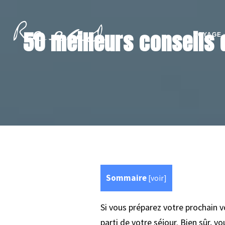
50 meilleurs conseils 
VOYAGE
Sommaire
[
voir
]
Si vous préparez votre prochain 
parti de votre séjour. Bien sûr, v