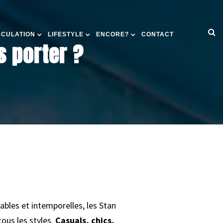
SCULATION
LIFESTYLE
ENCORE?
CONTACT
s porter ?
bles et intemporelles, les Stan
ous les styles.
Casuals, chics,