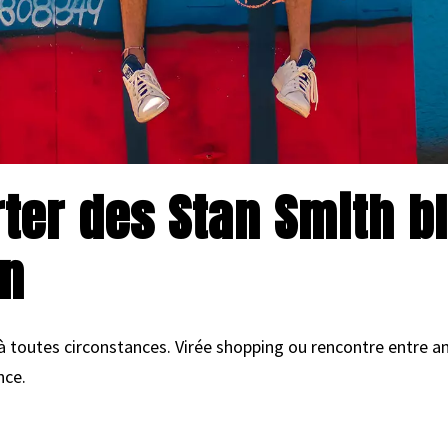
porter des Stan Smith 
an
 à toutes circonstances. Virée shopping ou rencontre entre a
nce.