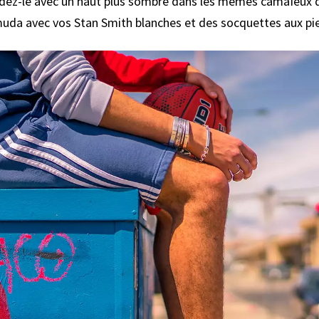
rdez-le avec un haut plus sombre dans les mêmes camaïeux de
muda avec vos Stan Smith blanches et des socquettes aux p