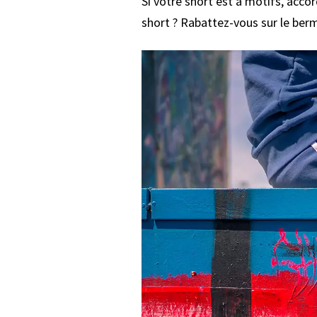
Si votre short est à motifs, acco
short ? Rabattez-vous sur le ber