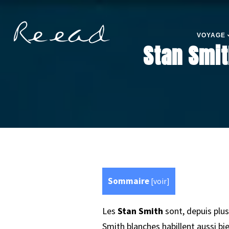
VOYAGE
Stan Smit
Sommaire
[
voir
]
Les
Stan Smith
sont, depuis plus
Smith blanches habillent aussi b