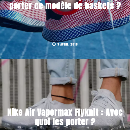
porter ce modèle de baskets ?
9 AVRIL 2018
Nike Air Vapormax Flyknit : Avec
quoi les porter ?