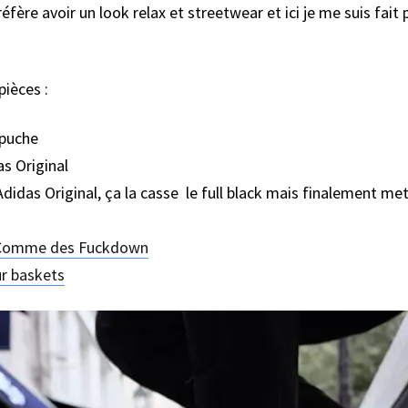
fère avoir un look relax et streetwear et ici je me suis fait p
pièces :
apuche
as Original
Adidas Original, ça la casse le full black mais finalement me
Comme des Fuckdown
ur baskets