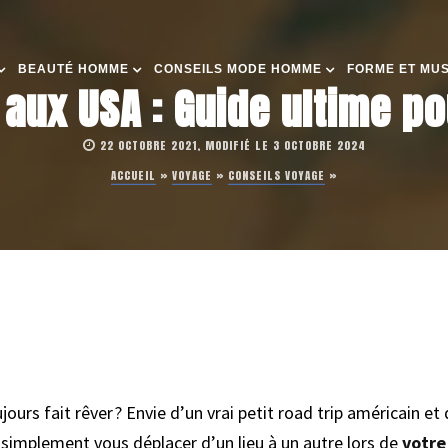
BEAUTÉ HOMME
CONSEILS MODE HOMME
FORME ET MU
aux USA : Guide ultime po
22 OCTOBRE 2021, MODIFIÉ LE 3 OCTOBRE 2024
ACCUEIL
»
VOYAGE
»
CONSEILS VOYAGE
»
ours fait rêver ? Envie d’un vrai petit road trip américain et 
s simplement vous déplacer d’un lieu à un autre lors de
votre