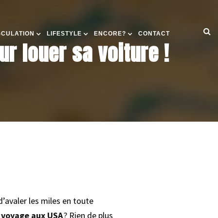
SCULATION
LIFESTYLE
ENCORE?
CONTACT
ur louer sa voiture !
d’avaler les miles en toute
 voyage aux USA
? Rien de plus