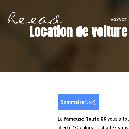
VOYAGE
Location de voiture 
Sommaire
[
voir
]
La
fameuse Route 66
vous a touj
liberté ? Ou alors, souhaitez-vou