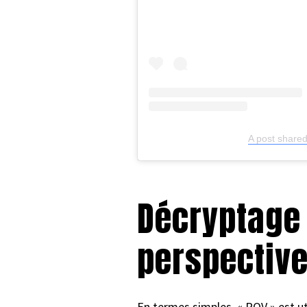
A post share
Décryptage 
perspective
En termes simples, « POV » est ut