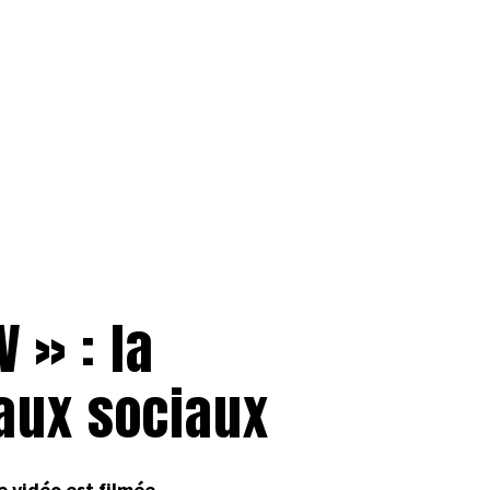
 » : la
aux sociaux
e vidéo est filmée
.