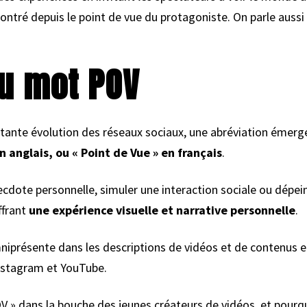
montré depuis le point de vue du protagoniste. On parle aussi
du mot POV
stante évolution des réseaux sociaux, une abréviation émer
n anglais, ou « Point de Vue » en français
.
cdote personnelle, simuler une interaction sociale ou dépein
ffrant
une expérience visuelle et narrative personnelle
.
présente dans les descriptions de vidéos et de contenus en 
Instagram et YouTube.
V » dans la bouche des jeunes créateurs de vidéos, et pourquo