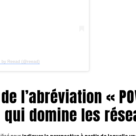
d by Reead (@reead)
de l’abréviation « POV
 qui domine les rése
ilisé pour
indiquer la perspective à partir de laquelle un