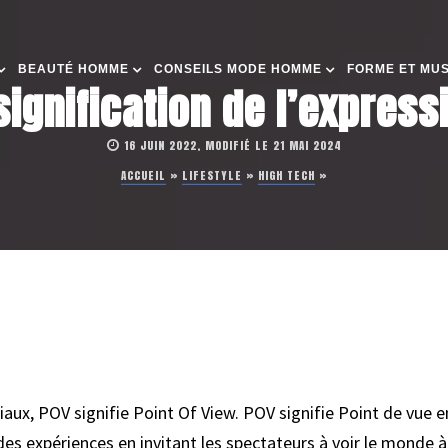
BEAUTÉ HOMME
CONSEILS MODE HOMME
FORME ET MU
 signification de l’expres
16 JUIN 2022, MODIFIÉ LE 21 MAI 2024
ACCUEIL
»
LIFESTYLE
»
HIGH TECH
»
aux, POV signifie Point Of View. POV signifie Point de vue e
es expériences en invitant les spectateurs à voir le monde à 