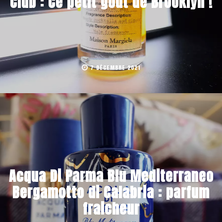
Club : Ce petit goût de Brooklyn !
7 DÉCEMBRE 2021
Acqua Di Parma Blu Mediterraneo
Bergamotto di Calabria : parfum
fraicheur