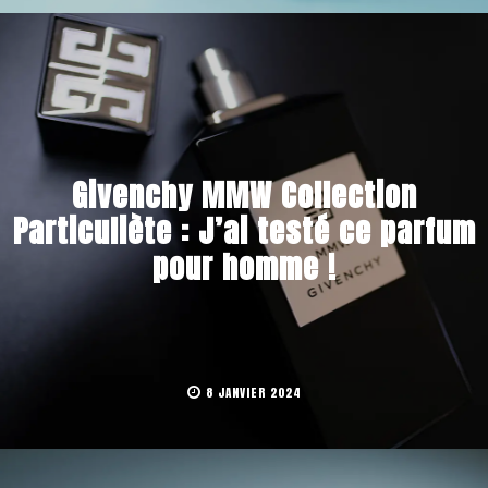
Givenchy MMW Collection
Particuliète : J’ai testé ce parfum
pour homme !
8 JANVIER 2024