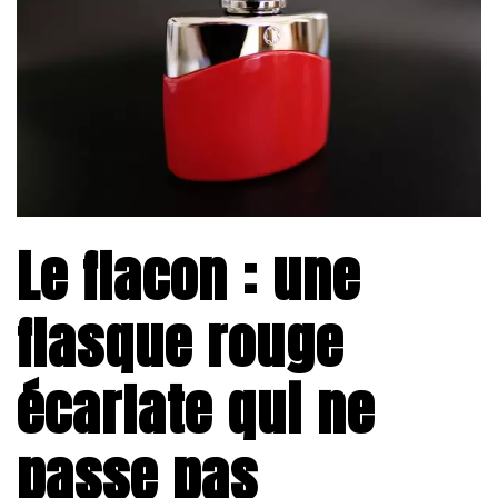
Le flacon : une
flasque rouge
écarlate qui ne
passe pas