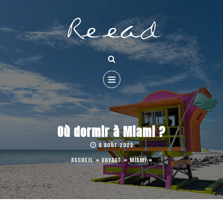
Où dormir à Miami ?
6 AOÛT 2022
ACCUEIL
»
VOYAGE
»
MIAMI
»