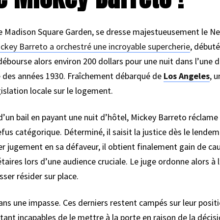
e Madison Square Garden, se dresse majestueusement le New
ckey Barreto a orchestré une incroyable supercherie
, débuté
bourse alors environ 200 dollars pour une nuit dans l’une 
 des années 1930. Fraîchement débarqué de
Los Angeles
, u
gislation locale sur le logement.
 d’un bail en payant une nuit d’hôtel, Mickey Barreto réclame
efus catégorique. Déterminé, il saisit la justice dès le lend
r jugement en sa défaveur, il obtient finalement gain de cau
aires lors d’une audience cruciale. Le juge ordonne alors à l
isser résider sur place.
ans une impasse. Ces derniers restent campés sur leur posit
étant incapables de le mettre à la porte en raison de la décisi