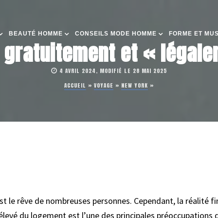
BEAUTÉ HOMME
CONSEILS MODE HOMME
FORME ET MU
s gratuitement et « légal
4 AVRIL 2024, MODIFIÉ LE 28 MAI 2025
ACCUEIL
»
VOYAGE
»
NEW YORK
»
st le rêve de nombreuses personnes. Cependant, la réalité fina
t élevé du logement est l’une des principales préoccupations 