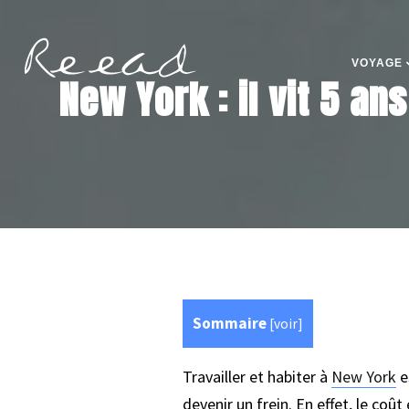
VOYAGE
New York : il vit 5 an
Sommaire
[
voir
]
Travailler et habiter à
New York
e
devenir un frein. En effet, le coû