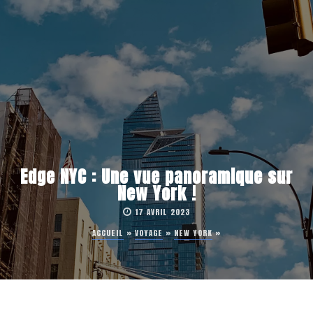
Edge NYC : Une vue panoramique sur
New York !
17 AVRIL 2023
ACCUEIL
»
VOYAGE
»
NEW YORK
»